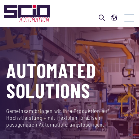
Open 
Open search
AUTOMATED
SOLUTIONS
Gemeinsam bringen wir Ihre Produktion auf
Höchstleistung – mit flexiblen, präzisen,
passgenauen Automatisierungslösungen.