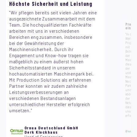
Höchste Sicherheit und Leistung
"Wir pflegen bereits seit vielen Jahren eine
ausgezeichnete Zusammenarbeit mit dem
Team. Die hochqualifizierten Fachkräfte
Projek
einer 
arbeiten mit uns in verschiedenen
"In den
Bereichen eng zusammen, insbesondere
Werk Be
bei der Gewährleistung der
Projekts
mit der
Maschinensicherheit. Durch ihr
Betrieb
Engagement und Know-how tragen sie
der Tec
Maschin
maßgeblich zu einem äußerst hohen
diesem 
Sicherheitsstandard in unserem
der mit
und Pro
hochautomatisierten Maschinenpark bei.
Maschin
Mit Production Solutions als erfahrenen
Noch wic
Partner konnten wir zudem zahlreiche
Partner 
umsetze
Leistungsverbesserungen an
abdecke
verschiedenen Bestandsanlagen
der Biet
Netzwer
unterschiedlicher Hersteller erfolgreich
dies abe
umsetzen."
unsere P
erfolgre
Ornua Deutschland GmbH
Derk Klockhaus
Head of Engineering